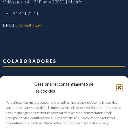
Velázquez, 64 – 3ª Planta 28001 | Madrid
TEL: 91 411 72 11
EMAIL:
fiab@fiab.es
COLABORADORES
Gestionar el consentimiento de
las cookies
Para ofrecer las mejores experiencias, utilizamos tecnologías como las cookies
para almacenar y/o acceder a la información del dispositivo. El consentimiento de
estas tecnologías nos permitirá procesar datos como el comportamiento de
navegación o las identificaciones únicas en este sitio. No consentir o retirar el
consentimiento, puede afectar negativamente a ciertas características y