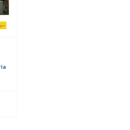
s
ria