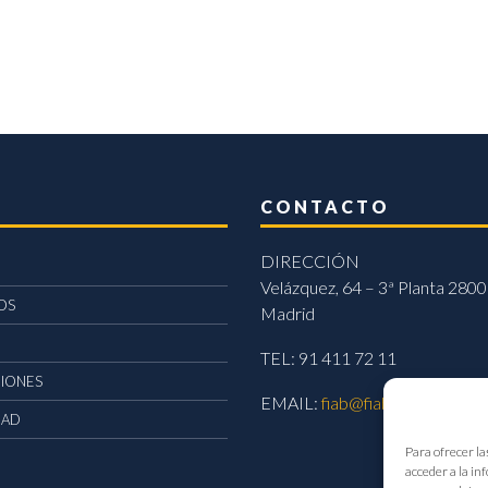
CONTACTO
DIRECCIÓN
Velázquez, 64 – 3ª Planta 2800
OS
Madrid
TEL: 91 411 72 11
CIONES
EMAIL:
fiab@fiab.es
DAD
Para ofrecer la
acceder a la in