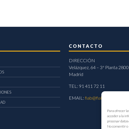
CONTACTO
DIRECCIÓN
Velázquez, 64 – 3ª Planta 2800
OS
Madrid
TEL: 91 411 72 11
CIONES
EMAIL:
fiab@fiab.es
DAD
Para ofrecer la
acceder a la in
procesar datos 
No consentir o 