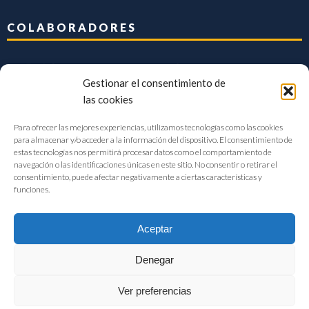
COLABORADORES
Gestionar el consentimiento de
las cookies
Para ofrecer las mejores experiencias, utilizamos tecnologías como las cookies
para almacenar y/o acceder a la información del dispositivo. El consentimiento de
estas tecnologías nos permitirá procesar datos como el comportamiento de
navegación o las identificaciones únicas en este sitio. No consentir o retirar el
consentimiento, puede afectar negativamente a ciertas características y
funciones.
Aceptar
Denegar
FIAB Federación Española de Industrias de la Alimentación y Bebidas
Ver preferencias