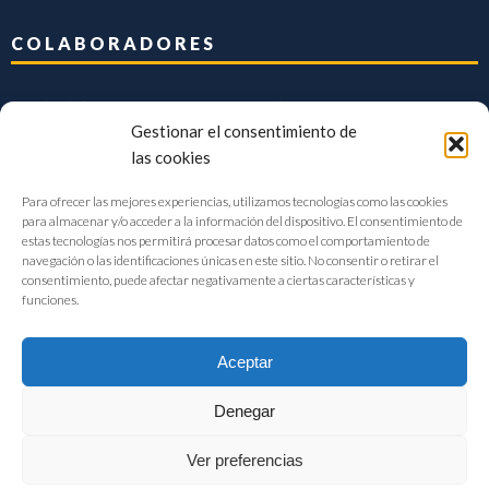
COLABORADORES
Gestionar el consentimiento de
las cookies
Para ofrecer las mejores experiencias, utilizamos tecnologías como las cookies
para almacenar y/o acceder a la información del dispositivo. El consentimiento de
estas tecnologías nos permitirá procesar datos como el comportamiento de
navegación o las identificaciones únicas en este sitio. No consentir o retirar el
consentimiento, puede afectar negativamente a ciertas características y
funciones.
Aceptar
Denegar
FIAB Federación Española de Industrias de la Alimentación y Bebidas
Ver preferencias