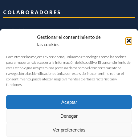
COLABORADORES
Gestionar el consentimiento de
las cookies
Para ofrecer las mejores experiencias, utilizamos tecnologías como las cookies
para almacenar y/o acceder a la información del dispositivo. El consentimiento de
estas tecnologías nos permitirá procesar datos como el comportamiento de
navegación o las identificaciones únicas en este sitio. No consentir o retirar el
consentimiento, puede afectar negativamente a ciertas características y
funciones.
Aceptar
Denegar
FIAB Federación Española de Industrias de la Alimentación y Bebidas
Ver preferencias