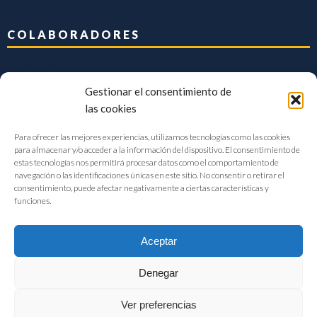
COLABORADORES
Gestionar el consentimiento de
las cookies
Para ofrecer las mejores experiencias, utilizamos tecnologías como las cookies
para almacenar y/o acceder a la información del dispositivo. El consentimiento de
estas tecnologías nos permitirá procesar datos como el comportamiento de
navegación o las identificaciones únicas en este sitio. No consentir o retirar el
consentimiento, puede afectar negativamente a ciertas características y
funciones.
Aceptar
Denegar
FIAB Federación Española de Industrias de la Alimentación y Bebidas
Ver preferencias