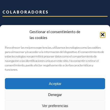
COLABORADORES
Gestionar el consentimiento de
las cookies
Para ofrecer las mejores experiencias, utilizamos tecnologías como las cookies
para almacenar y/o acceder a la información del dispositivo. El consentimiento de
estas tecnologías nos permitirá procesar datos como el comportamiento de
navegación o las identificaciones únicas en este sitio. No consentir o retirar el
consentimiento, puede afectar negativamente a ciertas características y
funciones.
Aceptar
Denegar
FIAB Federación Española de Industrias de la Alimentación y Bebidas
Ver preferencias