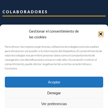
COLABORADORES
Gestionar el consentimiento de
las cookies
Para ofrecer las mejores experiencias, utilizamos tecnologías como las cookies
para almacenar y/o acceder a la información del dispositivo. El consentimiento de
estas tecnologías nos permitirá procesar datos como el comportamiento de
navegación o las identificaciones únicas en este sitio. No consentir o retirar el
consentimiento, puede afectar negativamente a ciertas características y
funciones.
Aceptar
Denegar
FIAB Federación Española de Industrias de la Alimentación y Bebidas
Ver preferencias