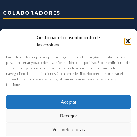
COLABORADORES
Gestionar el consentimiento de
las cookies
Para ofrecer las mejores experiencias, utilizamos tecnologías como las cookies
para almacenar y/o acceder a la información del dispositivo. El consentimiento de
estas tecnologías nos permitirá procesar datos como el comportamiento de
navegación o las identificaciones únicas en este sitio. No consentir o retirar el
consentimiento, puede afectar negativamente a ciertas características y
funciones.
Aceptar
Denegar
FIAB Federación Española de Industrias de la Alimentación y Bebidas
Ver preferencias