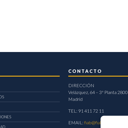
CONTACTO
DIRECCIÓN
Velázquez, 64 – 3ª Planta 2800
OS
Madrid
TEL: 91 411 72 11
CIONES
EMAIL:
fiab@fiab.es
DAD