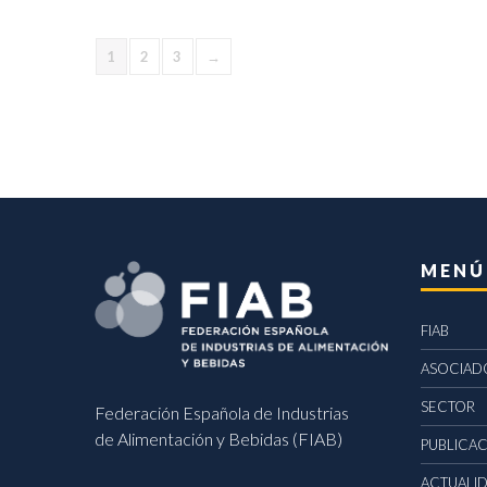
1
2
3
→
MENÚ
FIAB
ASOCIAD
SECTOR
Federación Española de Industrias
de Alimentación y Bebidas (FIAB)
PUBLICA
ACTUALI