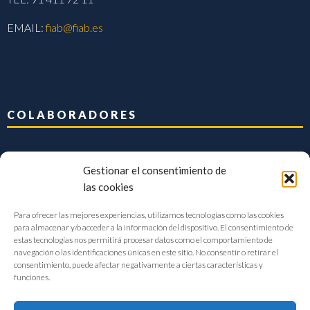
EMAIL:
fiab@fiab.es
COLABORADORES
Gestionar el consentimiento de
las cookies
Para ofrecer las mejores experiencias, utilizamos tecnologías como las cookies
para almacenar y/o acceder a la información del dispositivo. El consentimiento de
estas tecnologías nos permitirá procesar datos como el comportamiento de
navegación o las identificaciones únicas en este sitio. No consentir o retirar el
consentimiento, puede afectar negativamente a ciertas características y
funciones.