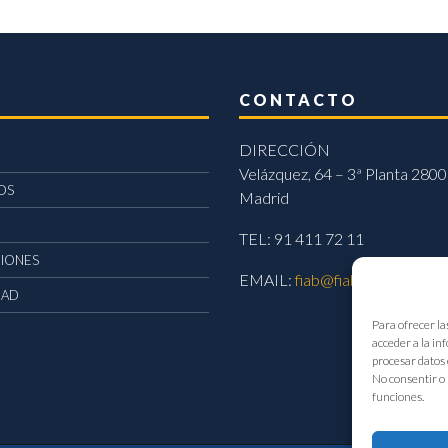
CONTACTO
DIRECCIÓN
Velázquez, 64 – 3ª Planta 2800
OS
Madrid
TEL: 91 411 72 11
CIONES
EMAIL:
fiab@fiab.es
DAD
Para ofrecer la
acceder a la in
procesar datos 
No consentir o 
funciones.