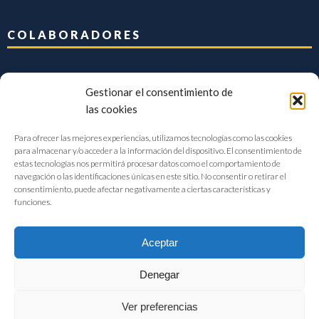
COLABORADORES
Gestionar el consentimiento de
las cookies
Para ofrecer las mejores experiencias, utilizamos tecnologías como las cookies
para almacenar y/o acceder a la información del dispositivo. El consentimiento de
estas tecnologías nos permitirá procesar datos como el comportamiento de
navegación o las identificaciones únicas en este sitio. No consentir o retirar el
consentimiento, puede afectar negativamente a ciertas características y
funciones.
Aceptar
Denegar
FIAB Federación Española de Industrias de la Alimentación y Bebidas
Ver preferencias