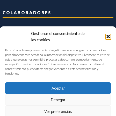
COLABORADORES
Gestionar el consentimiento de
las cookies
Para ofrecer las mejores experiencias, utilizamos tecnologías como las cookies
para almacenar y/o acceder a la información del dispositivo. El consentimiento de
estas tecnologías nos permitirá procesar datos como el comportamiento de
navegación o las identificaciones únicas en este sitio. No consentir o retirar el
consentimiento, puede afectar negativamente a ciertas características y
funciones.
Aceptar
Denegar
FIAB Federación Española de Industrias de la Alimentación y Bebidas
Ver preferencias