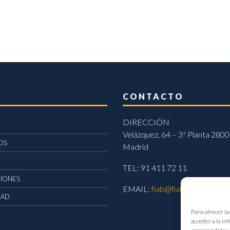
CONTACTO
DIRECCIÓN
Velázquez, 64 – 3ª Planta 2800
OS
Madrid
TEL: 91 411 72 11
CIONES
EMAIL:
fiab@fiab.es
DAD
Para ofrecer la
acceder a la in