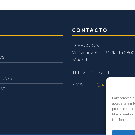
CONTACTO
DIRECCIÓN
Velázquez, 64 – 3ª Planta 2800
OS
Madrid
TEL: 91 411 72 11
CIONES
EMAIL:
fiab@fiab.es
DAD
Para ofrecer la
acceder a la in
procesar datos 
No consentir o 
funciones.