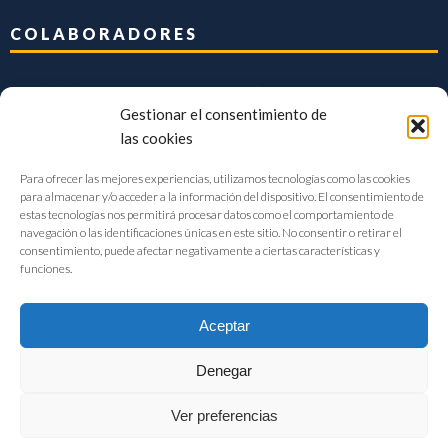
COLABORADORES
Gestionar el consentimiento de
las cookies
Para ofrecer las mejores experiencias, utilizamos tecnologías como las cookies
para almacenar y/o acceder a la información del dispositivo. El consentimiento de
estas tecnologías nos permitirá procesar datos como el comportamiento de
navegación o las identificaciones únicas en este sitio. No consentir o retirar el
consentimiento, puede afectar negativamente a ciertas características y
funciones.
Aceptar
Denegar
FIAB Federación Española de Industrias de la Alimentación y Bebidas
Ver preferencias
©2017 |
Aviso Legal
|
Privacidad
|
Política de cookies