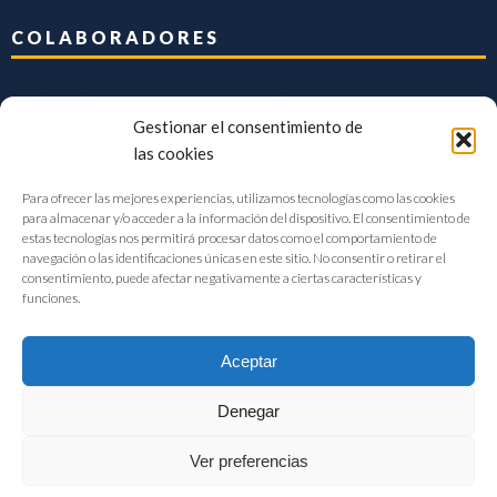
COLABORADORES
Gestionar el consentimiento de
las cookies
Para ofrecer las mejores experiencias, utilizamos tecnologías como las cookies
para almacenar y/o acceder a la información del dispositivo. El consentimiento de
estas tecnologías nos permitirá procesar datos como el comportamiento de
navegación o las identificaciones únicas en este sitio. No consentir o retirar el
consentimiento, puede afectar negativamente a ciertas características y
funciones.
Aceptar
Denegar
FIAB Federación Española de Industrias de la Alimentación y Bebidas
Ver preferencias
©2017 |
Aviso Legal
|
Privacidad
|
Política de cookies