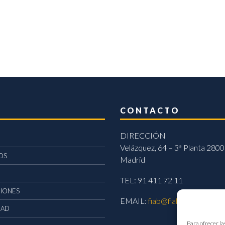
CONTACTO
DIRECCIÓN
Velázquez, 64 – 3ª Planta 2800
OS
Madrid
TEL: 91 411 72 11
CIONES
EMAIL:
fiab@fiab.es
DAD
Para ofrecer la