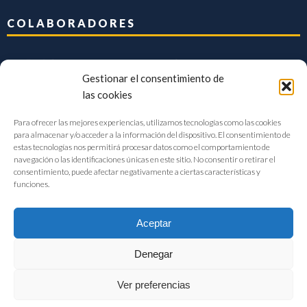
COLABORADORES
Gestionar el consentimiento de
las cookies
Para ofrecer las mejores experiencias, utilizamos tecnologías como las cookies
para almacenar y/o acceder a la información del dispositivo. El consentimiento de
estas tecnologías nos permitirá procesar datos como el comportamiento de
navegación o las identificaciones únicas en este sitio. No consentir o retirar el
consentimiento, puede afectar negativamente a ciertas características y
funciones.
Aceptar
Denegar
FIAB Federación Española de Industrias de la Alimentación y Bebidas
Ver preferencias
©2017 |
Aviso Legal
|
Privacidad
|
Política de cookies