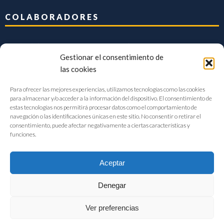
COLABORADORES
Gestionar el consentimiento de
las cookies
Para ofrecer las mejores experiencias, utilizamos tecnologías como las cookies
para almacenar y/o acceder a la información del dispositivo. El consentimiento de
estas tecnologías nos permitirá procesar datos como el comportamiento de
navegación o las identificaciones únicas en este sitio. No consentir o retirar el
consentimiento, puede afectar negativamente a ciertas características y
funciones.
Aceptar
Denegar
FIAB Federación Española de Industrias de la Alimentación y Bebidas
Ver preferencias
©2017 |
Aviso Legal
|
Privacidad
|
Política de cookies