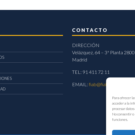
CONTACTO
DIRECCIÓN
Velázquez, 64 – 3ª Planta 2800
OS
Madrid
TEL: 91 411 72 11
CIONES
EMAIL:
fiab@fiab.es
DAD
Para ofrecer la
acceder a la in
procesar datos 
No consentir o 
funciones.