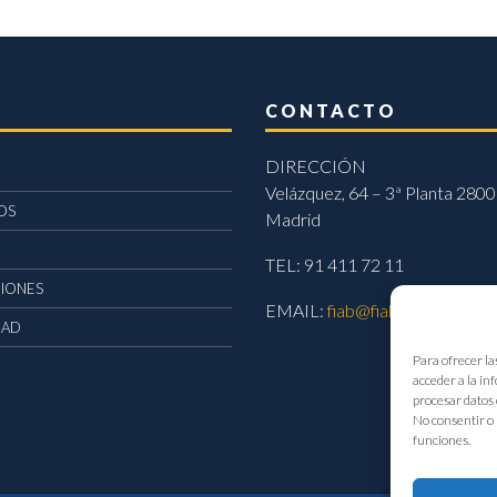
CONTACTO
DIRECCIÓN
Velázquez, 64 – 3ª Planta 2800
OS
Madrid
TEL: 91 411 72 11
CIONES
EMAIL:
fiab@fiab.es
DAD
Para ofrecer la
acceder a la in
procesar datos 
No consentir o 
funciones.