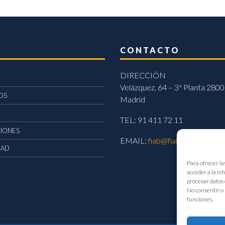
CONTACTO
DIRECCIÓN
Velázquez, 64 – 3ª Planta 2800
OS
Madrid
TEL: 91 411 72 11
CIONES
EMAIL:
fiab@fiab.es
DAD
Para ofrecer la
acceder a la in
procesar datos 
No consentir o 
funciones.