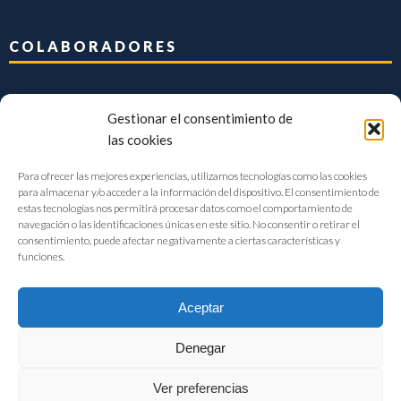
COLABORADORES
Gestionar el consentimiento de
las cookies
Para ofrecer las mejores experiencias, utilizamos tecnologías como las cookies
para almacenar y/o acceder a la información del dispositivo. El consentimiento de
estas tecnologías nos permitirá procesar datos como el comportamiento de
navegación o las identificaciones únicas en este sitio. No consentir o retirar el
consentimiento, puede afectar negativamente a ciertas características y
funciones.
Aceptar
Denegar
FIAB Federación Española de Industrias de la Alimentación y Bebidas
Ver preferencias