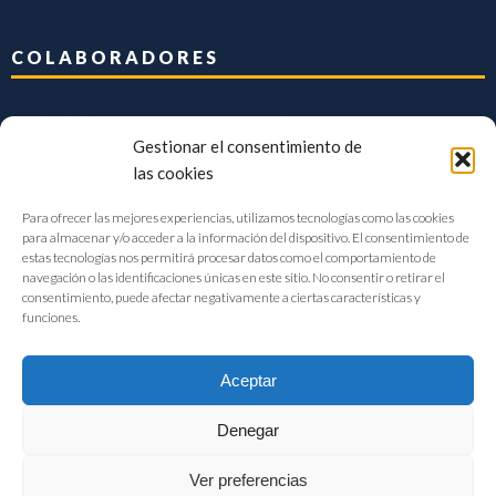
COLABORADORES
Gestionar el consentimiento de
las cookies
Para ofrecer las mejores experiencias, utilizamos tecnologías como las cookies
para almacenar y/o acceder a la información del dispositivo. El consentimiento de
estas tecnologías nos permitirá procesar datos como el comportamiento de
navegación o las identificaciones únicas en este sitio. No consentir o retirar el
consentimiento, puede afectar negativamente a ciertas características y
funciones.
Aceptar
Denegar
FIAB Federación Española de Industrias de la Alimentación y Bebidas
Ver preferencias