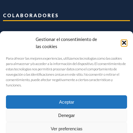
COLABORADORES
Gestionar el consentimiento de
las cookies
Para ofrecer las mejores experiencias, utilizamos tecnologías como las cookies
para almacenar y/o acceder a la información del dispositivo. El consentimiento de
estas tecnologías nos permitirá procesar datos como el comportamiento de
navegación o las identificaciones únicas en este sitio. No consentir o retirar el
consentimiento, puede afectar negativamente a ciertas características y
funciones.
Aceptar
Denegar
FIAB Federación Española de Industrias de la Alimentación y Bebidas
Ver preferencias