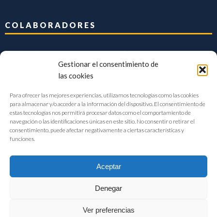
COLABORADORES
Gestionar el consentimiento de
las cookies
Para ofrecer las mejores experiencias, utilizamos tecnologías como las cookies
para almacenar y/o acceder a la información del dispositivo. El consentimiento de
estas tecnologías nos permitirá procesar datos como el comportamiento de
navegación o las identificaciones únicas en este sitio. No consentir o retirar el
consentimiento, puede afectar negativamente a ciertas características y
funciones.
Aceptar
Denegar
FIAB Federación Española de Industrias de la Alimentación y Bebidas
Ver preferencias