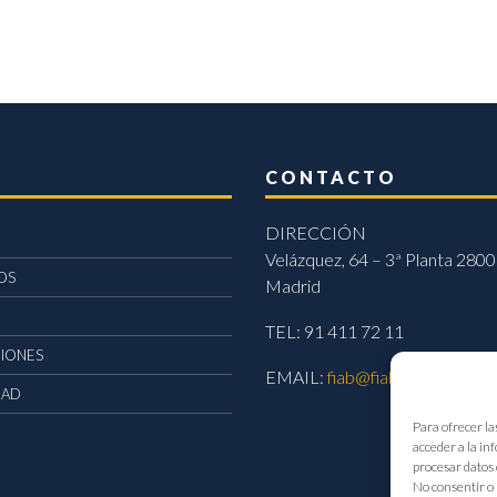
CONTACTO
DIRECCIÓN
Velázquez, 64 – 3ª Planta 2800
OS
Madrid
TEL: 91 411 72 11
CIONES
EMAIL:
fiab@fiab.es
DAD
Para ofrecer la
acceder a la in
procesar datos 
No consentir o 