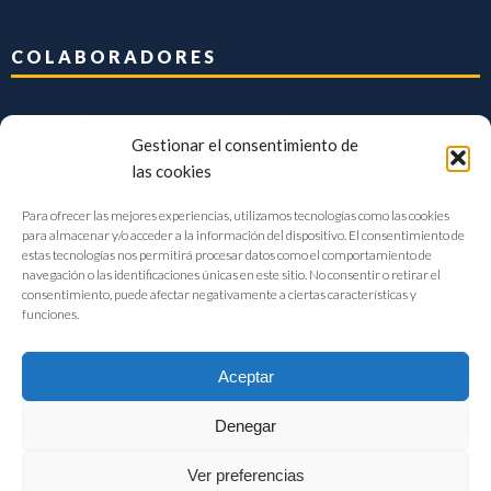
COLABORADORES
Gestionar el consentimiento de
las cookies
Para ofrecer las mejores experiencias, utilizamos tecnologías como las cookies
para almacenar y/o acceder a la información del dispositivo. El consentimiento de
estas tecnologías nos permitirá procesar datos como el comportamiento de
navegación o las identificaciones únicas en este sitio. No consentir o retirar el
consentimiento, puede afectar negativamente a ciertas características y
funciones.
Aceptar
Denegar
FIAB Federación Española de Industrias de la Alimentación y Bebidas
Ver preferencias