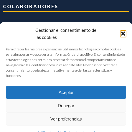
COLABORADORES
Gestionar el consentimiento de
las cookies
Para ofrecer las mejores experiencias, utilizamos tecnologías como las cookies
para almacenar y/o acceder a la información del dispositivo. El consentimiento de
estas tecnologías nos permitirá procesar datos como el comportamiento de
navegación o las identificaciones únicas en este sitio. No consentir o retirar el
consentimiento, puede afectar negativamente a ciertas características y
funciones.
Aceptar
Denegar
FIAB Federación Española de Industrias de la Alimentación y Bebidas
Ver preferencias
©2017 |
Aviso Legal
|
Privacidad
|
Política de cookies