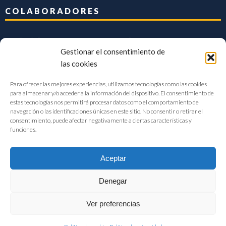
COLABORADORES
Gestionar el consentimiento de
las cookies
Para ofrecer las mejores experiencias, utilizamos tecnologías como las cookies
para almacenar y/o acceder a la información del dispositivo. El consentimiento de
estas tecnologías nos permitirá procesar datos como el comportamiento de
navegación o las identificaciones únicas en este sitio. No consentir o retirar el
consentimiento, puede afectar negativamente a ciertas características y
funciones.
Aceptar
Denegar
FIAB Federación Española de Industrias de la Alimentación y Bebidas
Ver preferencias
©2017 |
Aviso Legal
|
Privacidad
|
Política de cookies