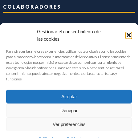
COLABORADORES
Gestionar el consentimiento de
las cookies
Para ofrecer las mejores experiencias, utilizamos tecnologías como las cookies
para almacenar y/o acceder a la información del dispositivo. El consentimiento de
estas tecnologías nos permitirá procesar datos como el comportamiento de
navegación o las identificaciones únicas en este sitio. No consentir o retirar el
consentimiento, puede afectar negativamente a ciertas características y
funciones.
Aceptar
Denegar
FIAB Federación Española de Industrias de la Alimentación y Bebidas
Ver preferencias
©2017 |
Aviso Legal
|
Privacidad
|
Política de cookies