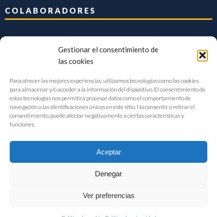
COLABORADORES
Gestionar el consentimiento de
las cookies
Para ofrecer las mejores experiencias, utilizamos tecnologías como las cookies
para almacenar y/o acceder a la información del dispositivo. El consentimiento de
estas tecnologías nos permitirá procesar datos como el comportamiento de
navegación o las identificaciones únicas en este sitio. No consentir o retirar el
consentimiento, puede afectar negativamente a ciertas características y
funciones.
Aceptar
Denegar
FIAB Federación Española de Industrias de la Alimentación y Bebidas
Ver preferencias
©2017 |
Aviso Legal
|
Privacidad
|
Política de cookies