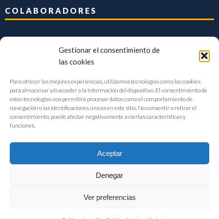
COLABORADORES
Gestionar el consentimiento de
las cookies
Para ofrecer las mejores experiencias, utilizamos tecnologías como las cookies
para almacenar y/o acceder a la información del dispositivo. El consentimiento de
estas tecnologías nos permitirá procesar datos como el comportamiento de
navegación o las identificaciones únicas en este sitio. No consentir o retirar el
consentimiento, puede afectar negativamente a ciertas características y
funciones.
Aceptar
Denegar
FIAB Federación Española de Industrias de la Alimentación y Bebidas
Ver preferencias
©2017 |
Aviso Legal
|
Privacidad
|
Política de cookies