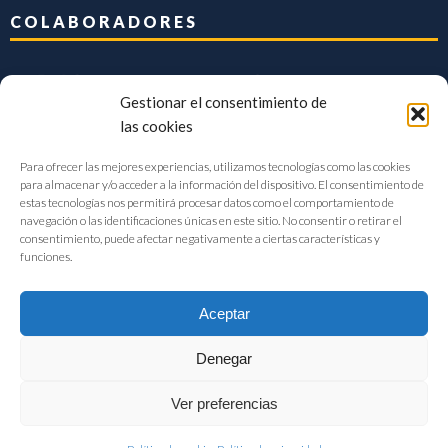
COLABORADORES
Gestionar el consentimiento de
las cookies
Para ofrecer las mejores experiencias, utilizamos tecnologías como las cookies
para almacenar y/o acceder a la información del dispositivo. El consentimiento de
estas tecnologías nos permitirá procesar datos como el comportamiento de
navegación o las identificaciones únicas en este sitio. No consentir o retirar el
consentimiento, puede afectar negativamente a ciertas características y
funciones.
Aceptar
Denegar
FIAB Federación Española de Industrias de la Alimentación y Bebidas
Ver preferencias
©2017 |
Aviso Legal
|
Privacidad
|
Política de cookies