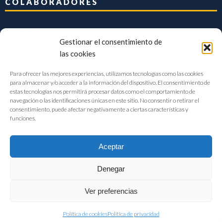
COLABORADORES
Gestionar el consentimiento de
las cookies
Para ofrecer las mejores experiencias, utilizamos tecnologías como las cookies
para almacenar y/o acceder a la información del dispositivo. El consentimiento de
estas tecnologías nos permitirá procesar datos como el comportamiento de
navegación o las identificaciones únicas en este sitio. No consentir o retirar el
consentimiento, puede afectar negativamente a ciertas características y
funciones.
Aceptar
Denegar
FIAB Federación Española de Industrias de la Alimentación y Bebidas
Ver preferencias
©2017 |
Aviso Legal
|
Privacidad
|
Política de cookies
Política de cookies
Política de privacidad