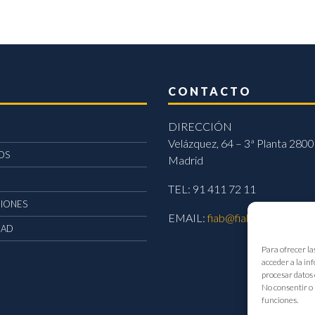
CONTACTO
DIRECCIÓN
Velázquez, 64 – 3ª Planta 2800
OS
Madrid
TEL: 91 411 72 11
CIONES
EMAIL:
fiab@fiab.es
DAD
Para ofrecer la
acceder a la in
procesar datos 
No consentir o 
funciones.