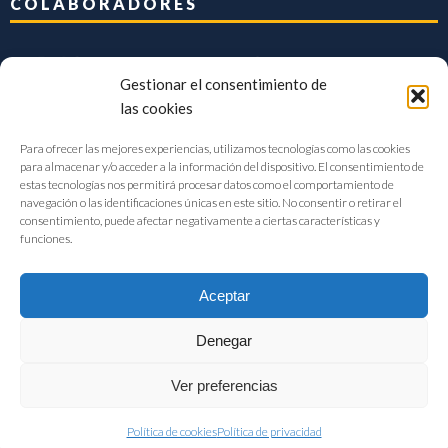
COLABORADORES
Gestionar el consentimiento de
las cookies
Para ofrecer las mejores experiencias, utilizamos tecnologías como las cookies
para almacenar y/o acceder a la información del dispositivo. El consentimiento de
estas tecnologías nos permitirá procesar datos como el comportamiento de
navegación o las identificaciones únicas en este sitio. No consentir o retirar el
consentimiento, puede afectar negativamente a ciertas características y
funciones.
Aceptar
Denegar
FIAB Federación Española de Industrias de la Alimentación y Bebidas
Ver preferencias
©2017 |
Aviso Legal
|
Privacidad
|
Política de cookies
Política de cookies
Política de privacidad