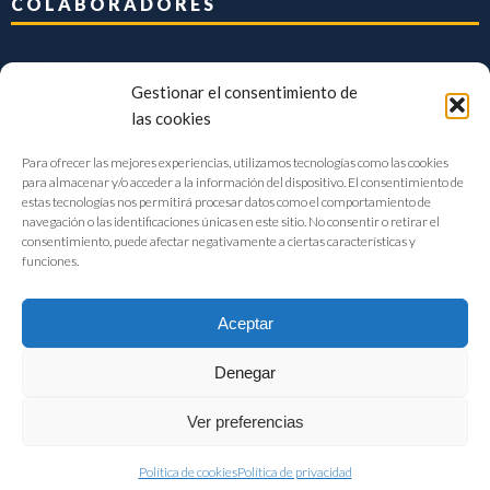
COLABORADORES
Gestionar el consentimiento de
las cookies
Para ofrecer las mejores experiencias, utilizamos tecnologías como las cookies
para almacenar y/o acceder a la información del dispositivo. El consentimiento de
estas tecnologías nos permitirá procesar datos como el comportamiento de
navegación o las identificaciones únicas en este sitio. No consentir o retirar el
consentimiento, puede afectar negativamente a ciertas características y
funciones.
Aceptar
Denegar
FIAB Federación Española de Industrias de la Alimentación y Bebidas
Ver preferencias
©2017 |
Aviso Legal
|
Privacidad
|
Política de cookies
Política de cookies
Política de privacidad