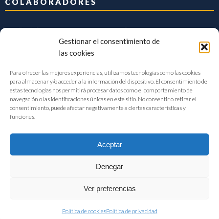
COLABORADORES
Gestionar el consentimiento de
las cookies
Para ofrecer las mejores experiencias, utilizamos tecnologías como las cookies
para almacenar y/o acceder a la información del dispositivo. El consentimiento de
estas tecnologías nos permitirá procesar datos como el comportamiento de
navegación o las identificaciones únicas en este sitio. No consentir o retirar el
consentimiento, puede afectar negativamente a ciertas características y
funciones.
Aceptar
Denegar
FIAB Federación Española de Industrias de la Alimentación y Bebidas
Ver preferencias
©2017 |
Aviso Legal
|
Privacidad
|
Política de cookies
Política de cookies
Política de privacidad