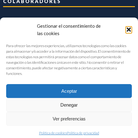
COLABORADORES
Gestionar el consentimiento de
las cookies
Para ofrecer las mejores experiencias, utilizamos tecnologías como las cookies
para almacenar y/o acceder a la información del dispositivo. El consentimiento de
estas tecnologías nos permitirá procesar datos como el comportamiento de
navegación o las identificaciones únicas en este sitio. No consentir o retirar el
consentimiento, puede afectar negativamente a ciertas características y
funciones.
Aceptar
Denegar
FIAB Federación Española de Industrias de la Alimentación y Bebidas
Ver preferencias
©2017 |
Aviso Legal
|
Privacidad
|
Política de cookies
Política de cookies
Política de privacidad