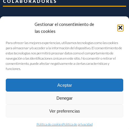
COLABORADORES
Gestionar el consentimiento de
las cookies
Para ofrecer las mejores experiencias, utilizamos tecnologías como las cookies
para almacenar y/o acceder a la información del dispositivo. El consentimiento de
estas tecnologías nos permitirá procesar datos como el comportamiento de
navegación o las identificaciones únicas en este sitio. No consentir o retirar el
consentimiento, puede afectar negativamente a ciertas características y
funciones.
Aceptar
Denegar
FIAB Federación Española de Industrias de la Alimentación y Bebidas
Ver preferencias
©2017 |
Aviso Legal
|
Privacidad
|
Política de cookies
Política de cookies
Política de privacidad