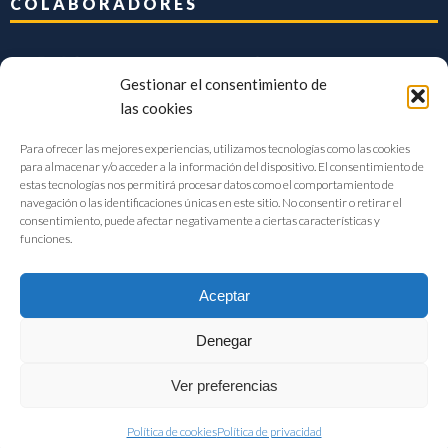
COLABORADORES
Gestionar el consentimiento de
las cookies
Para ofrecer las mejores experiencias, utilizamos tecnologías como las cookies
para almacenar y/o acceder a la información del dispositivo. El consentimiento de
estas tecnologías nos permitirá procesar datos como el comportamiento de
navegación o las identificaciones únicas en este sitio. No consentir o retirar el
consentimiento, puede afectar negativamente a ciertas características y
funciones.
Aceptar
Denegar
FIAB Federación Española de Industrias de la Alimentación y Bebidas
Ver preferencias
©2017 |
Aviso Legal
|
Privacidad
|
Política de cookies
Política de cookies
Política de privacidad