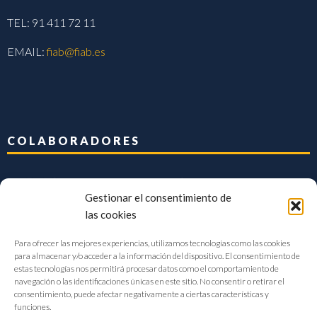
TEL: 91 411 72 11
EMAIL:
fiab@fiab.es
COLABORADORES
Gestionar el consentimiento de
las cookies
Para ofrecer las mejores experiencias, utilizamos tecnologías como las cookies
para almacenar y/o acceder a la información del dispositivo. El consentimiento de
estas tecnologías nos permitirá procesar datos como el comportamiento de
navegación o las identificaciones únicas en este sitio. No consentir o retirar el
consentimiento, puede afectar negativamente a ciertas características y
funciones.