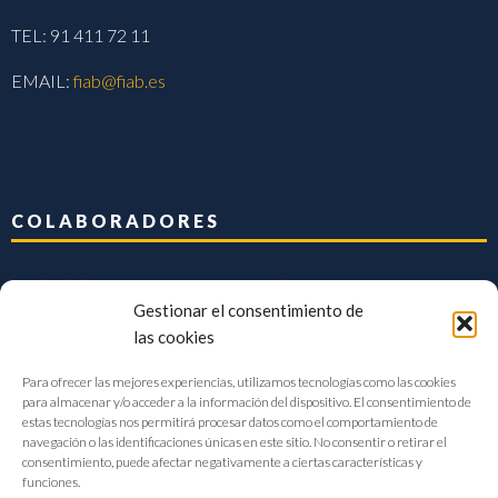
TEL: 91 411 72 11
EMAIL:
fiab@fiab.es
COLABORADORES
Gestionar el consentimiento de
las cookies
Para ofrecer las mejores experiencias, utilizamos tecnologías como las cookies
para almacenar y/o acceder a la información del dispositivo. El consentimiento de
estas tecnologías nos permitirá procesar datos como el comportamiento de
navegación o las identificaciones únicas en este sitio. No consentir o retirar el
consentimiento, puede afectar negativamente a ciertas características y
funciones.