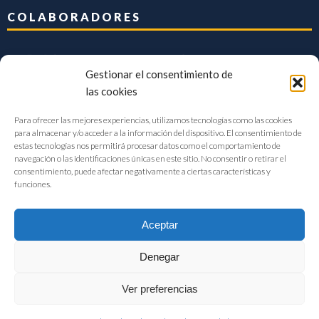
COLABORADORES
Gestionar el consentimiento de
las cookies
Para ofrecer las mejores experiencias, utilizamos tecnologías como las cookies
para almacenar y/o acceder a la información del dispositivo. El consentimiento de
estas tecnologías nos permitirá procesar datos como el comportamiento de
navegación o las identificaciones únicas en este sitio. No consentir o retirar el
consentimiento, puede afectar negativamente a ciertas características y
funciones.
Aceptar
Denegar
FIAB Federación Española de Industrias de la Alimentación y Bebidas
Ver preferencias
©2017 |
Aviso Legal
|
Privacidad
|
Política de cookies