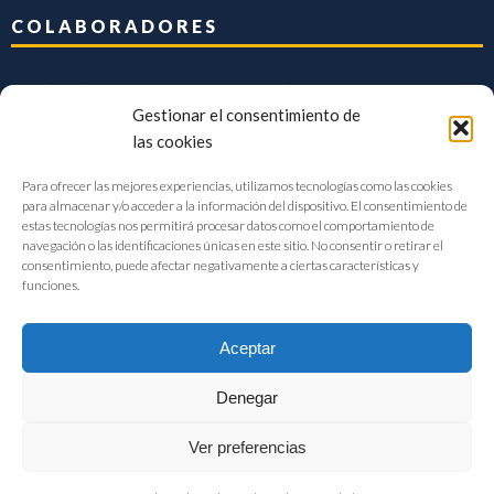
COLABORADORES
Gestionar el consentimiento de
las cookies
Para ofrecer las mejores experiencias, utilizamos tecnologías como las cookies
para almacenar y/o acceder a la información del dispositivo. El consentimiento de
estas tecnologías nos permitirá procesar datos como el comportamiento de
navegación o las identificaciones únicas en este sitio. No consentir o retirar el
consentimiento, puede afectar negativamente a ciertas características y
funciones.
Aceptar
Denegar
FIAB Federación Española de Industrias de la Alimentación y Bebidas
Ver preferencias
©2017 |
Aviso Legal
|
Privacidad
|
Política de cookies