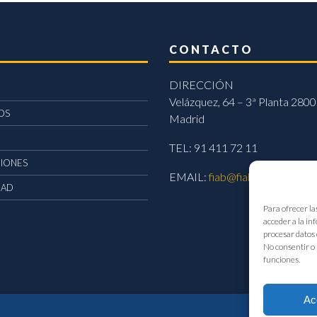
CONTACTO
DIRECCIÓN
Velázquez, 64 – 3ª Planta 2800
OS
Madrid
TEL: 91 411 72 11
CIONES
EMAIL:
fiab@fiab.es
DAD
Para ofrecer la
acceder a la in
procesar datos 
No consentir o 
funciones.
Ac